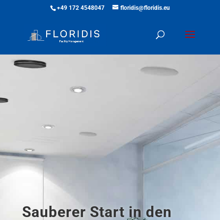
+49 172 4548047
floridis@floridis.eu
Sauberer Start in den